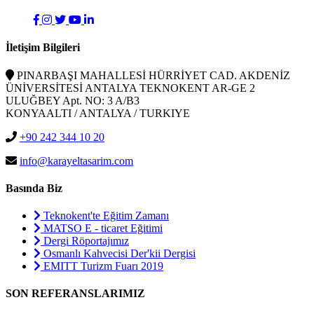
İletişim Bilgileri
PINARBAŞI MAHALLESİ HÜRRİYET CAD. AKDENİZ
ÜNİVERSİTESİ ANTALYA TEKNOKENT AR-GE 2
ULUĞBEY Apt. NO: 3 A/B3
KONYAALTI / ANTALYA / TURKIYE
+90 242 344 10 20
info@karayeltasarim.com
Basında Biz
Teknokent'te Eğitim Zamanı
MATSO E - ticaret Eğitimi
Dergi Röportajımız
Osmanlı Kahvecisi Der'kii Dergisi
EMITT Turizm Fuarı 2019
SON REFERANSLARIMIZ